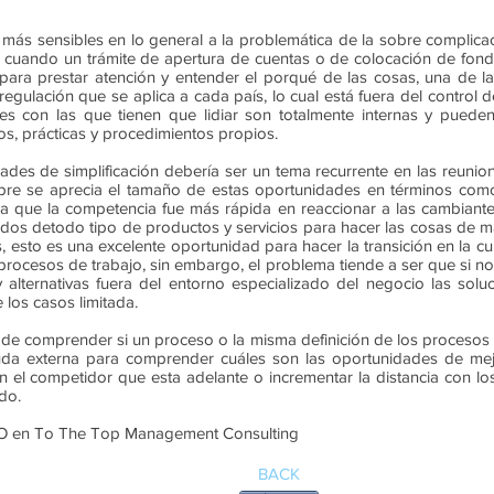
 más sensibles en lo general a la problemática de la sobre complic
as, cuando un trámite de apertura de cuentas o de colocación de fo
 para prestar atención y entender el porqué de las cosas, una de l
 regulación que se aplica a cada país, lo cual está fuera del control
es con las que tienen que lidiar son totalmente internas y puede
os, prácticas y procedimientos propios.
dades de simplificación debería ser un tema recurrente en las reunion
re se aprecia el tamaño de estas oportunidades en términos com
a que la competencia fue más rápida en reaccionar a las cambiant
os detodo tipo de productos y servicios para hacer las cosas de man
s, esto es una excelente oportunidad para hacer la transición en la cul
 procesos de trabajo, sin embargo, el problema tiende a ser que si n
alternativas fuera del entorno especializado del negocio las soluc
 los casos limitada.
de comprender si un proceso o la misma definición de los procesos d
yuda externa para comprender cuáles son las oportunidades de mej
n el competidor que esta adelante o incrementar la distancia con l
do.
CEO en To The Top Management Consulting
BACK