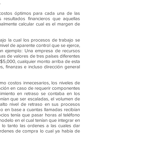
.
 costos óptimos para cada una de las
 resultados financieros que aquellas
inalmente calcular cual es el margen de
bajo la cual los procesos de trabajo se
nivel de aparente control que se ejerce,
 un ejemplo: Una empresa de recursos
as de valores de tres países diferentes
$5,000, cualquier monto arriba de esta
, finanzas e incluso dirección general
o costos innecesarios, los niveles de
ración en caso de requerir componentes
nimiento en retraso se contaba en los
enían que ser escaladas, el volumen de
lto nivel de retraso en sus procesos
do en base a cuantas llamadas recibían
ios tenía que pasar horas al teléfono
delo en el cual tenían que integrar en
lo tanto las ordenes a las cuales dar
rdenes de compra lo cual ya había de