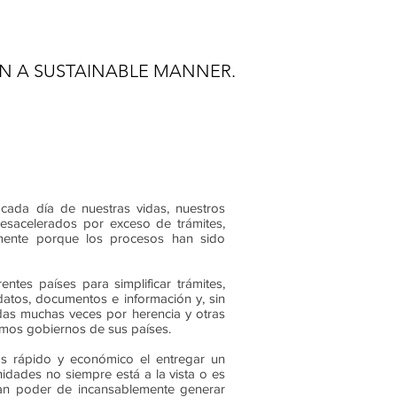
N A SUSTAINABLE MANNER.
da día de nuestras vidas, nuestros
esacelerados por exceso de trámites,
lemente porque los procesos han sido
ntes países para simplificar trámites,
datos, documentos e información y, sin
as muchas veces por herencia y otras
smos gobiernos de sus países.
más rápido y económico el entregar un
nidades no siempre está a la vista o es
 gran poder de incansablemente generar