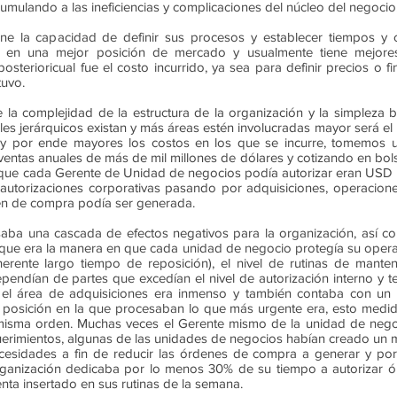
umulando a las ineficiencias y complicaciones del núcleo del negocio
ne la capacidad de definir sus procesos y establecer tiempos y
ra en una mejor posición de mercado y usualmente tiene mejores
sterioricual fue el costo incurrido, ya sea para definir precios o f
tuvo.
re la complejidad de la estructura de la organización y la simpleza 
les jerárquicos existan y más áreas estén involucradas mayor será el 
 y por ende mayores los costos en los que se incurre, tomemos
entas anuales de más de mil millones de dólares y cotizando en bols
 que cada Gerente de Unidad de negocios podía autorizar eran USD 
autorizaciones corporativas pasando por adquisiciones, operaciones
en de compra podía ser generada.
ba una cascada de efectos negativos para la organización, así com
a que era la manera en que cada unidad de negocio protegía su ope
erente largo tiempo de reposición), el nivel de rutinas de mante
endían de partes que excedían el nivel de autorización interno y t
el área de adquisiciones era inmenso y también contaba con un a
a posición en la que procesaban lo que más urgente era, esto medi
misma orden. Muchas veces el Gerente mismo de la unidad de negoc
rimientos, algunas de las unidades de negocios habían creado un mo
esidades a fin de reducir las órdenes de compra a generar y por 
rganización dedicaba por lo menos 30% de su tiempo a autorizar ó
nta insertado en sus rutinas de la semana.