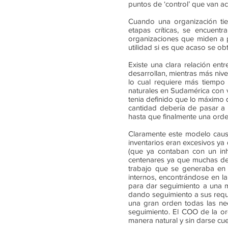
puntos de ‘control’ que van ac
Cuando una organización tie
etapas críticas, se encuent
organizaciones que miden a po
utilidad si es que acaso se ob
Existe una clara relación ent
desarrollan, mientras más nive
lo cual requiere más tiempo
naturales en Sudamérica con v
tenia definido que lo máximo
cantidad debería de pasar a 
hasta que finalmente una ord
Claramente este modelo causa
inventarios eran excesivos y
(que ya contaban con un inh
centenares ya que muchas dep
trabajo que se generaba en 
internos, encontrándose en l
para dar seguimiento a una 
dando seguimiento a sus reque
una gran orden todas las nec
seguimiento. El COO de la o
manera natural y sin darse cue