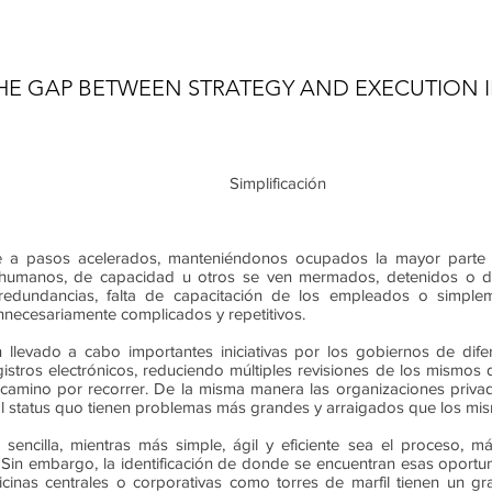
HE GAP BETWEEN STRATEGY AND EXECUTION I
Simplificación
 pasos acelerados, manteniéndonos ocupados la mayor parte ca
, humanos, de capacidad u otros se ven mermados, detenidos o d
, redundancias, falta de capacitación de los empleados o simp
nnecesariamente complicados y repetitivos.
levado a cabo importantes iniciativas por los gobiernos de difere
istros electrónicos, reduciendo múltiples revisiones de los mismos 
amino por recorrer. De la misma manera las organizaciones privad
al status quo tienen problemas más grandes y arraigados que los mi
 sencilla, mientras más simple, ágil y eficiente sea el proceso, 
e. Sin embargo, la identificación de donde se encuentran esas oportu
oficinas centrales o corporativas como torres de marfil tienen un